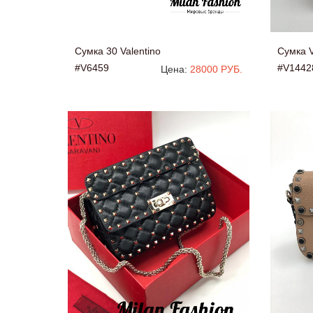
Сумка 30 Valentino
Сумка V
#V6459
#V1442
Цена:
28000 РУБ.