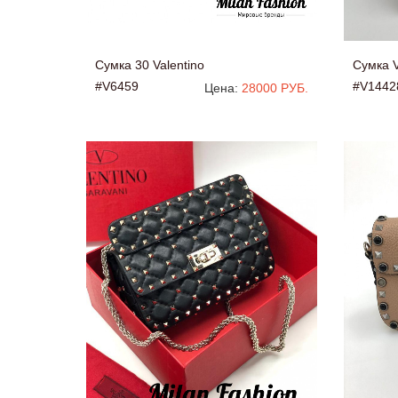
Сумка 30 Valentino
Сумка V
#V6459
#V1442
Цена:
28000 РУБ.