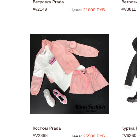
Ветровка Prada
Ветровк
#v2149
#V3811
Цена:
21000 РУБ.
Костюм Prada
Куртка 
#V2368
#V6260
Цена:
25500 РУБ.