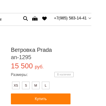
+7(985) 583-14-41
Ы
Ветровка Prada
an-1295
15 500
руб.
Размеры:
В наличии
XS
S
M
L
Купить