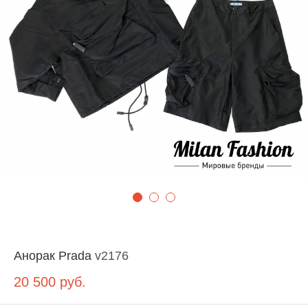
Анорак Prada
v2176
20 500
руб.