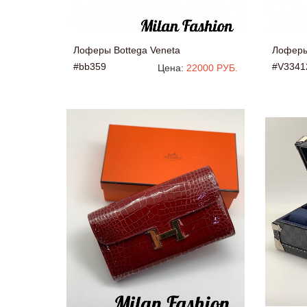
Лоферы Bottega Veneta
Лоферы
#bb359
#V3341
Цена:
22000 РУБ.