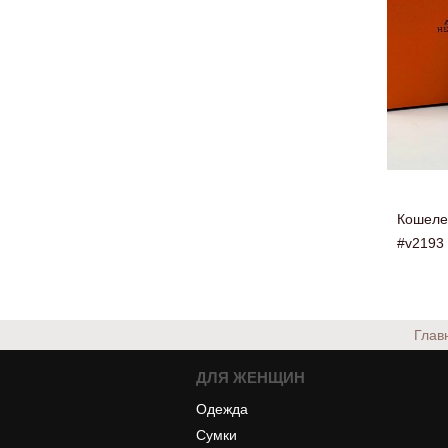
Кошеле
#v2193
Глав
ДЛЯ ЖЕНЩИН
Одежда
Сумки