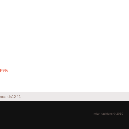
 РУБ.
rmes
ds1241
milan-fashions © 2019