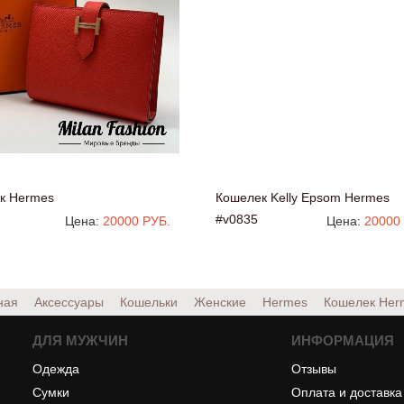
к Hermes
Кошелек Kelly Epsom Hermes
#v0835
Цена:
20000 РУБ.
Цена:
20000
ная
Аксессуары
Кошельки
Женские
Hermes
Кошелек He
ДЛЯ МУЖЧИН
ИНФОРМАЦИЯ
Одежда
Отзывы
Сумки
Оплата и доставка