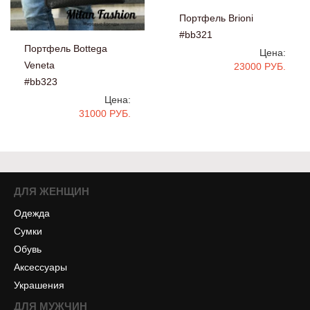
Портфель Brioni
#bb321
Портфель Bottega
Цена:
Veneta
23000 РУБ.
#bb323
Цена:
31000 РУБ.
ДЛЯ ЖЕНЩИН
Одежда
Сумки
Обувь
Аксессуары
Украшения
ДЛЯ МУЖЧИН