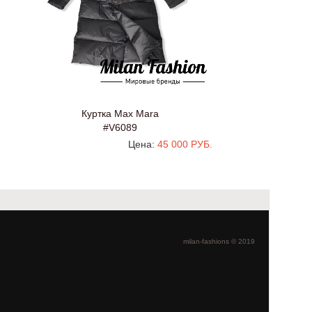
Куртка Max Mara
#V6089
Цена:
45 000 РУБ.
milan-fashions © 2019