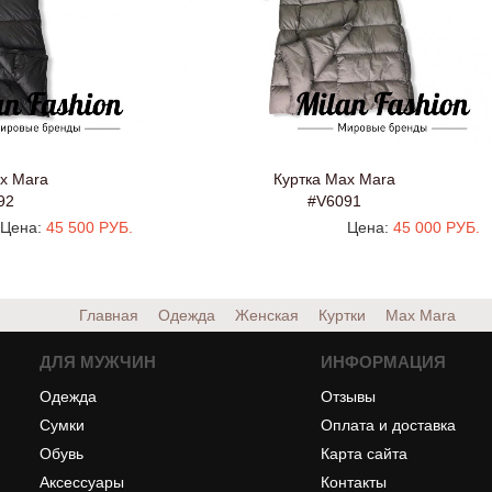
x Mara
Куртка Max Mara
92
#V6091
Цена:
45 500 РУБ.
Цена:
45 000 РУБ.
Главная
Одежда
Женская
Куртки
Max Mara
ДЛЯ МУЖЧИН
ИНФОРМАЦИЯ
Одежда
Отзывы
Сумки
Оплата и доставка
Обувь
Карта сайта
Аксессуары
Контакты