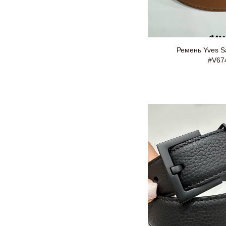
Ремень Yves Sa
#V67