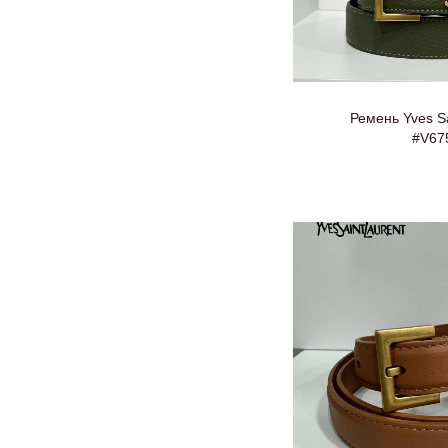
Ремень Yves Sa
#V67