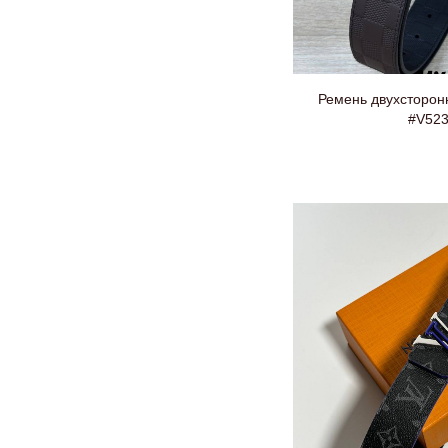
Ремень двухсторонн
#V52