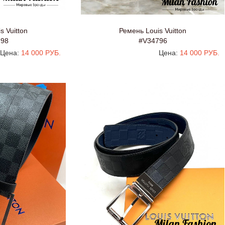
s Vuitton
Ремень Louis Vuitton
798
#V34796
Цена:
14 000 РУБ.
Цена:
14 000 РУБ.