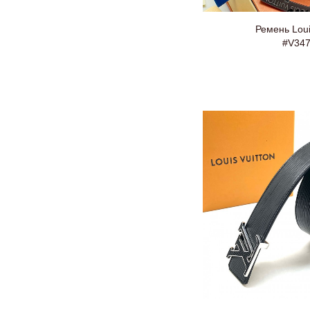
Ремень Loui
#V34