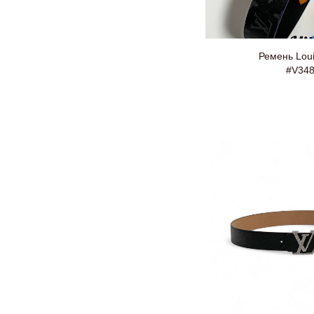
Ремень Loui
#V34