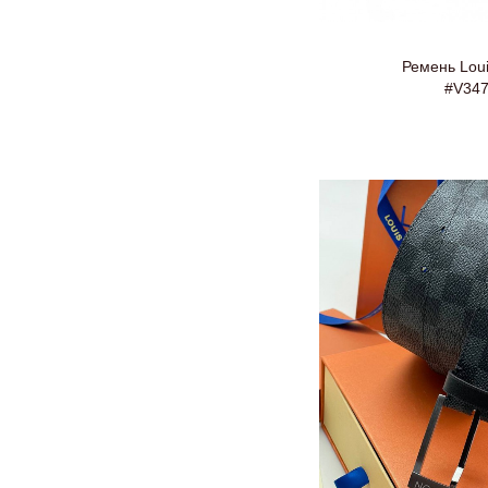
Ремень Loui
#V34