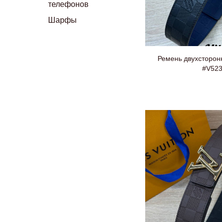
телефонов
Шарфы
Ремень двухсторонн
#V52