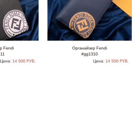
р Fendi
Органайзер Fendi
11
#gg1310
Цена:
14 500 РУБ.
Цена:
14 500 РУБ.