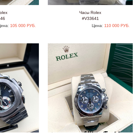
olex
Часы Rolex
646
#V33641
ена:
105 000 РУБ.
Цена:
110 000 РУБ.