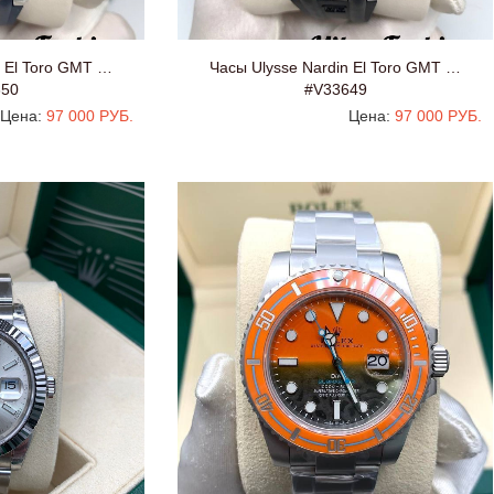
n El Toro GMT …
Часы Ulysse Nardin El Toro GMT …
650
#V33649
Цена:
97 000 РУБ.
Цена:
97 000 РУБ.