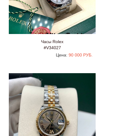
Часы Rolex
#V34027
Цена:
90 000 РУБ.