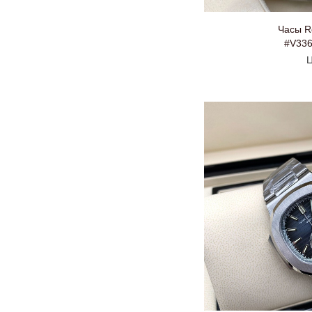
Часы R
#V33
Ц