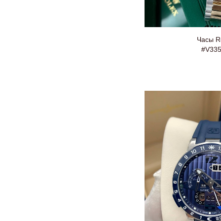
Часы R
#V33