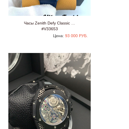
Часы Zenith Defy Classic …
#V33653
Цена:
93 000 РУБ.