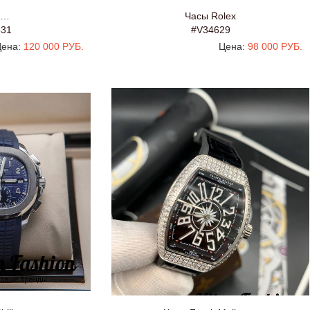
 …
Часы Rolex
631
#V34629
ена:
120 000 РУБ.
Цена:
98 000 РУБ.