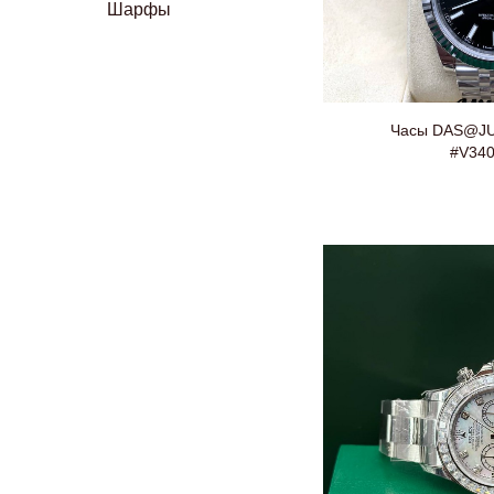
Шарфы
Часы DAS@JU
#V34