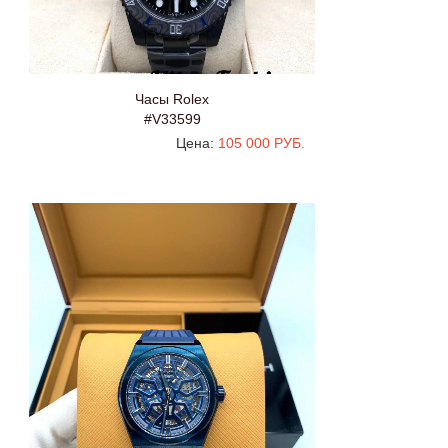
Часы Rolex
#V33599
Цена:
105 000 РУБ.