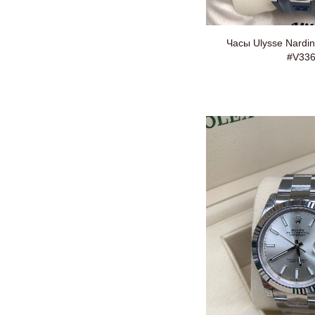
Часы Ulysse Nardi
#V33