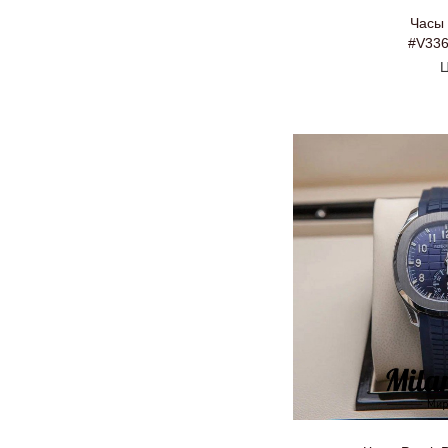
Часы
#V33
Ц