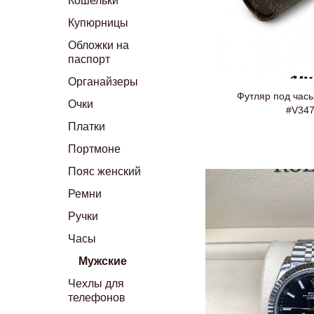
Кошельки
Купюрницы
Обложки на
паспорт
Органайзеры
Футляр под часы 
Очки
#V34
Платки
Портмоне
Пояс женский
Ремни
Ручки
Часы
Мужские
Чехлы для
телефонов