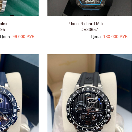
olex
Часы Richard Mille …
595
#V33657
Цена:
99 000 РУБ.
Цена:
180 000 РУБ.