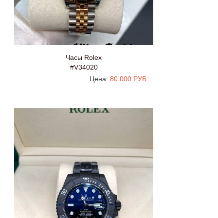
Часы Rolex
#V34020
Цена:
80 000 РУБ.