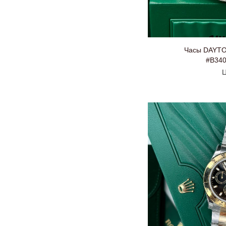
Часы DAYTO
#B34
Ц