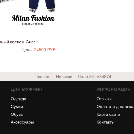
вный костюм Gucci
Цена:
24500 РУБ.
Главная
Новинки
Поло Zilli
V34874
ДЛЯ МУЖЧИН
ИНФОРМАЦИЯ
Одежда
Отзывы
Сумки
Оплата и доставка
Обувь
Карта сайта
Аксессуары
Контакты