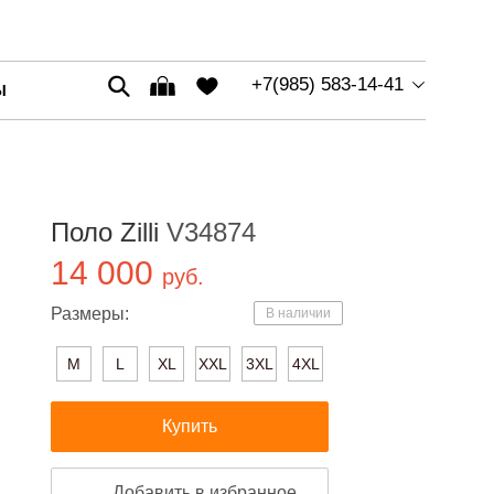
+7(985) 583-14-41
Ы
Поло Zilli
V34874
14 000
руб.
Размеры:
В наличии
M
L
XL
XXL
3XL
4XL
Купить
Добавить в избранное