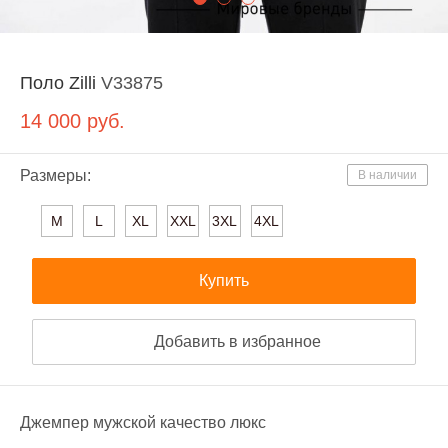
Поло Zilli
V33875
14 000
руб.
Размеры:
В наличии
M
L
XL
XXL
3XL
4XL
Купить
Добавить в избранное
Джемпер мужской качество люкс