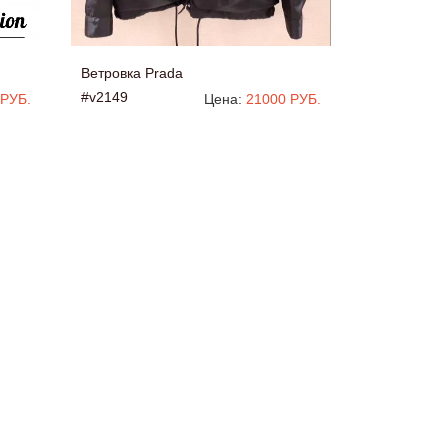
Ветровка Prada
#v2149
 РУБ.
Цена:
21000 РУБ.