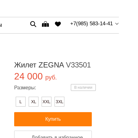
+7(985) 583-14-41
Ы
Жилет ZEGNA
V33501
24 000
руб.
Размеры:
В наличии
L
XL
XXL
3XL
Купить
Добавить в избранное