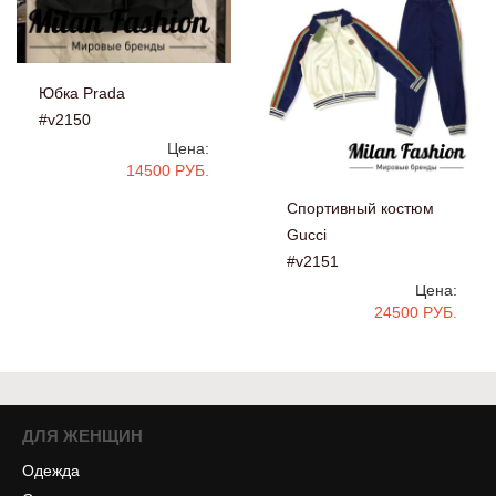
Юбка Prada
#v2150
Цена:
14500 РУБ.
Спортивный костюм
Gucci
#v2151
Цена:
24500 РУБ.
ДЛЯ ЖЕНЩИН
Одежда