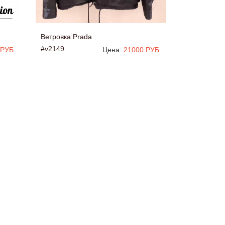
Ветровка Prada
#v2149
 РУБ.
Цена:
21000 РУБ.