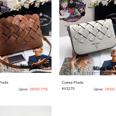
Prada
Сумка Prada
#V3275
Цена:
38000 РУБ.
Цена:
29000