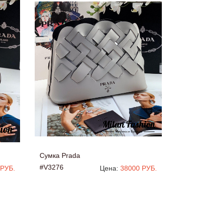
Сумка Prada
#V3276
 РУБ.
Цена:
38000 РУБ.