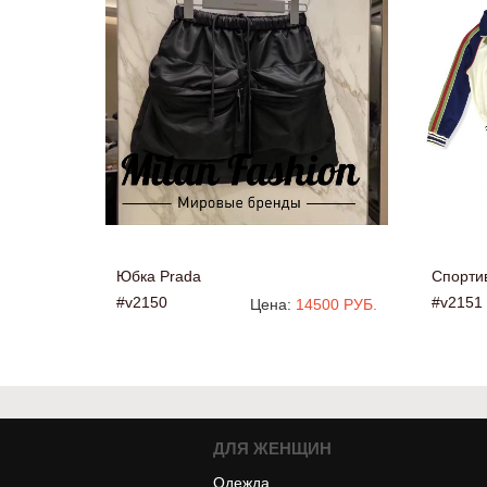
Юбка Prada
Спорти
#v2150
#v2151
Цена:
14500 РУБ.
ДЛЯ ЖЕНЩИН
Одежда