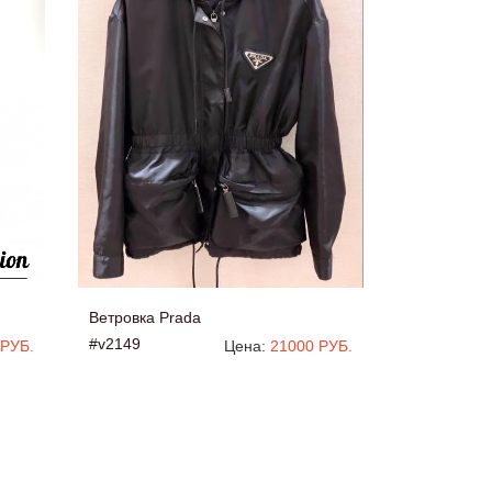
Ветровка Prada
#v2149
 РУБ.
Цена:
21000 РУБ.