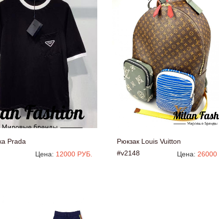
ка Prada
Рюкзак Louis Vuitton
#v2148
Цена:
12000 РУБ.
Цена:
26000