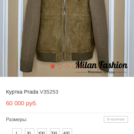
Куртка Prada
V35253
60 000
руб.
Размеры:
В наличии
L
XL
XXL
3XL
4XL