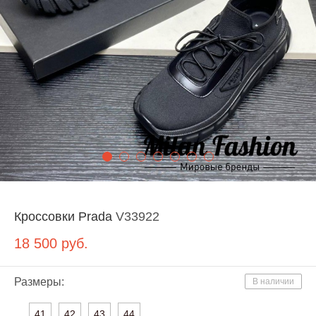
Кроссовки Prada
V33922
18 500
руб.
Размеры:
В наличии
41
42
43
44