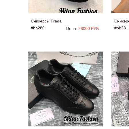
Сникерсы Prada
Сникер
#bb280
#bb281
Цена:
26000 РУБ.