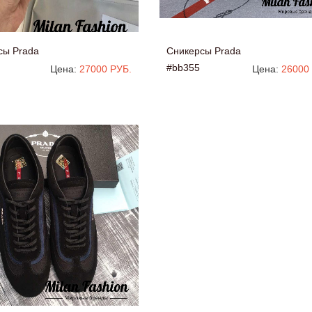
сы Prada
Сникерсы Prada
#bb355
Цена:
27000 РУБ.
Цена:
26000