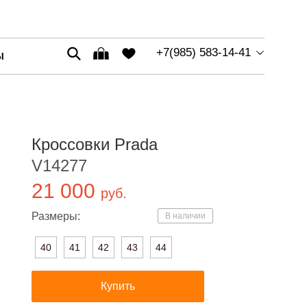
+7(985) 583-14-41
Ы
Кроссовки Prada
V14277
21 000
руб.
Размеры:
В наличии
40
41
42
43
44
Купить