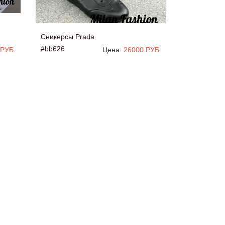
Сникерсы Prada
#bb626
 РУБ.
Цена:
26000 РУБ.