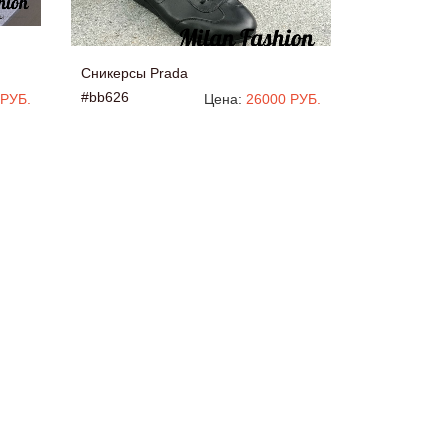
Сникерсы Prada
#bb626
 РУБ.
Цена:
26000 РУБ.