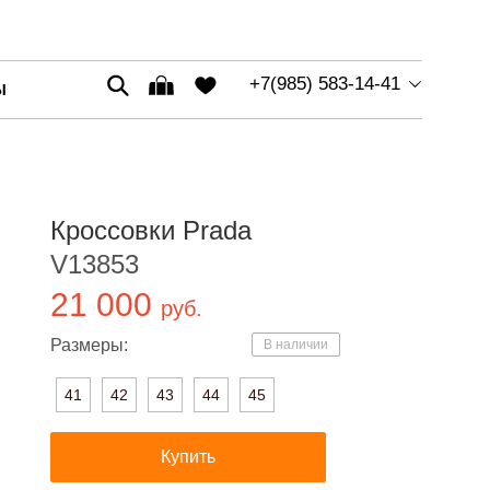
+7(985) 583-14-41
Ы
Кроссовки Prada
V13853
21 000
руб.
Размеры:
В наличии
41
42
43
44
45
Купить