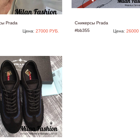
сы Prada
Сникерсы Prada
#bb355
Цена:
27000 РУБ.
Цена:
26000