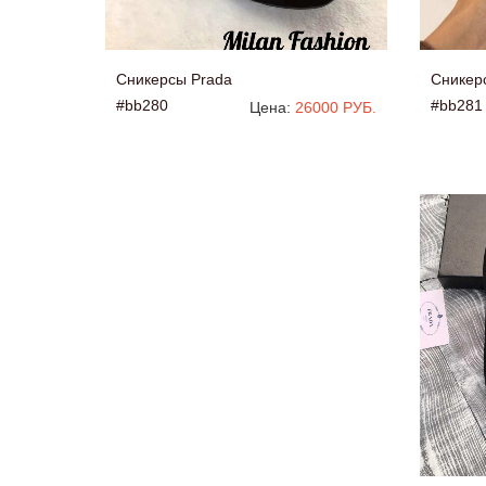
Сникерсы Prada
Сникер
#bb280
#bb281
Цена:
26000 РУБ.