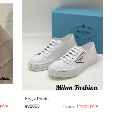
Кеды Prada
#v2053
 РУБ.
Цена:
17500 РУБ.