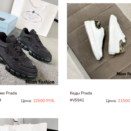
ки Prada
Кеды Prada
9
#V5941
Цена:
22500 РУБ.
Цена:
21500