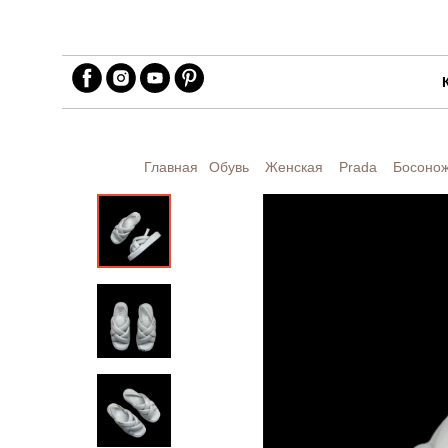
Главная
Обувь
Женская
Prada
Босонож