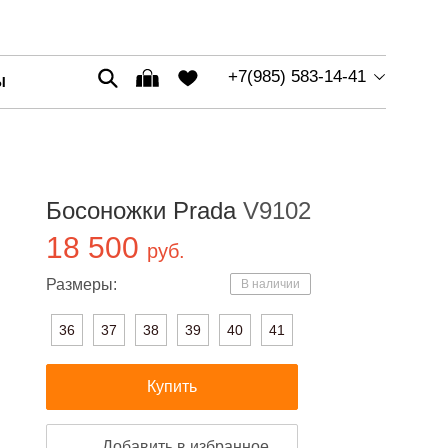
+7(985) 583-14-41
Ы
Босоножки Prada
V9102
18 500
руб.
Размеры:
В наличии
36
37
38
39
40
41
Купить
Добавить в избранное