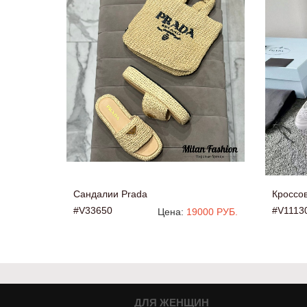
Сандалии Prada
Кроссов
#V33650
#V1113
Цена:
19000 РУБ.
ДЛЯ ЖЕНЩИН