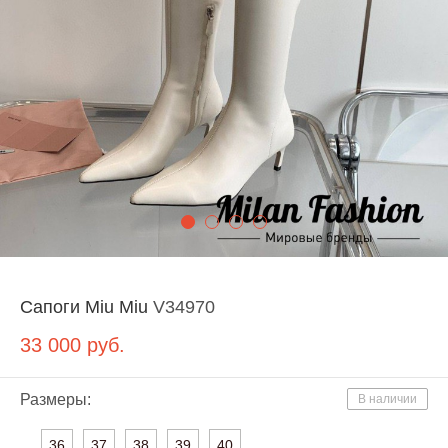
Сапоги Miu Miu
V34970
33 000
руб.
Размеры:
В наличии
36
37
38
39
40