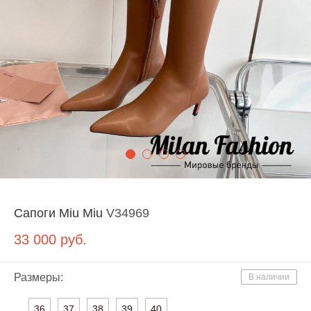
Сапоги Miu Miu
V34969
33 000
руб.
Размеры:
В наличии
36
37
38
39
40