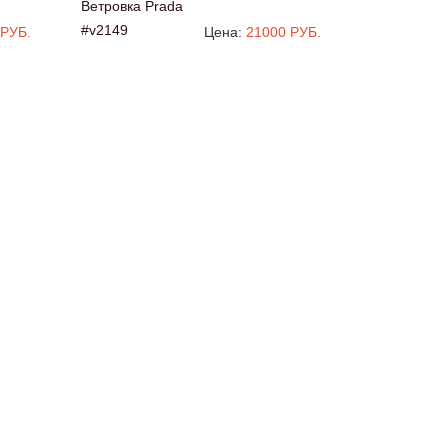
Ветровка Prada
#v2149
 РУБ.
Цена:
21000 РУБ.