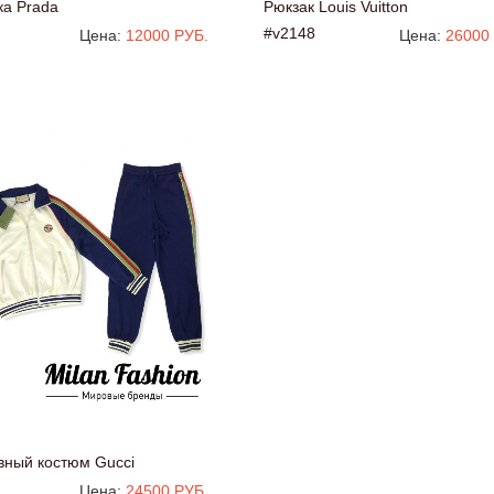
ка Prada
Рюкзак Louis Vuitton
#v2148
Цена:
12000 РУБ.
Цена:
26000
вный костюм Gucci
Цена:
24500 РУБ.