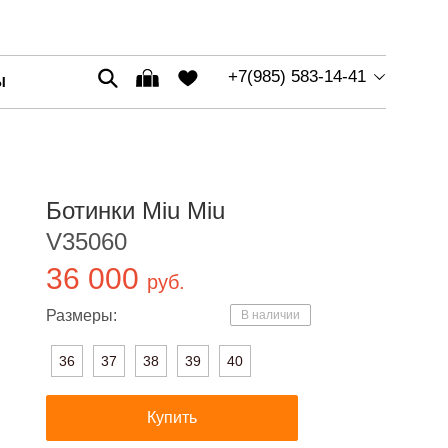
+7(985) 583-14-41
Ы
Ботинки Miu Miu
V35060
36 000
руб.
Размеры:
В наличии
36
37
38
39
40
Купить