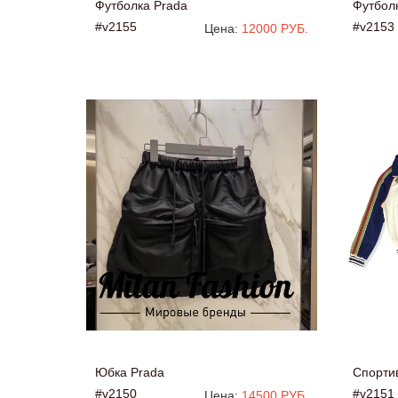
Футболка Prada
Футбол
#v2155
#v2153
Цена:
12000 РУБ.
Юбка Prada
Спорти
#v2150
#v2151
Цена:
14500 РУБ.