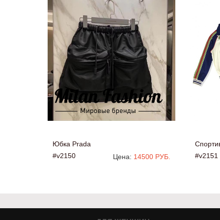
Юбка Prada
Спорти
#v2150
#v2151
Цена:
14500 РУБ.