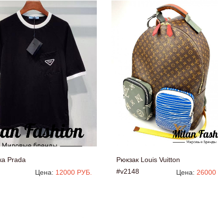
ка Prada
Рюкзак Louis Vuitton
#v2148
Цена:
12000 РУБ.
Цена:
26000