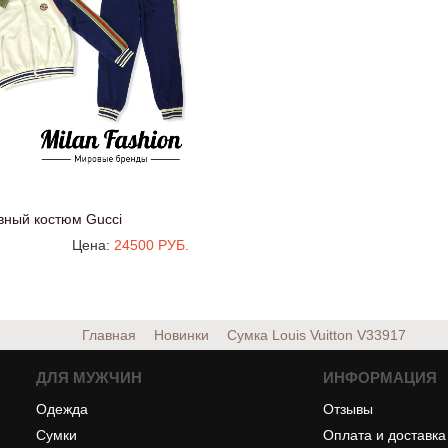
вный костюм Gucci
Цена:
24500 РУБ.
Главная
Новинки
Сумка Louis Vuitton
V33917
ДЛЯ МУЖЧИН
ИНФОРМАЦИЯ
Одежда
Отзывы
Сумки
Оплата и доставка