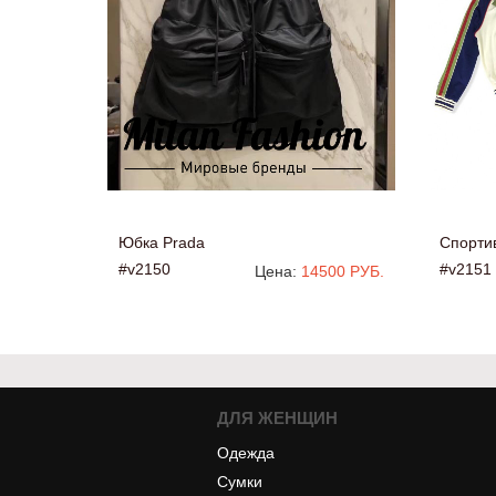
Юбка Prada
Спорти
#v2150
#v2151
Цена:
14500 РУБ.
ДЛЯ ЖЕНЩИН
Одежда
Сумки