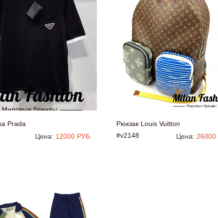
ка Prada
Рюкзак Louis Vuitton
#v2148
Цена:
12000 РУБ.
Цена:
26000