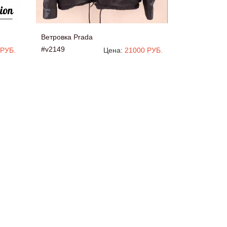
Ветровка Prada
#v2149
 РУБ.
Цена:
21000 РУБ.