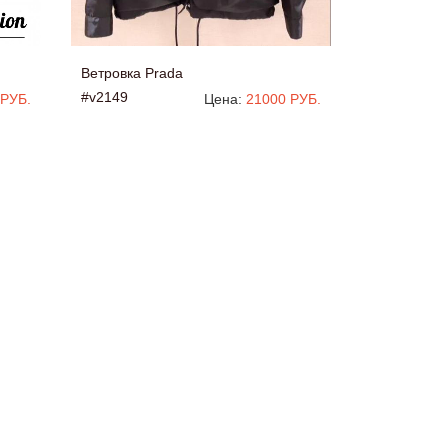
Ветровка Prada
#v2149
 РУБ.
Цена:
21000 РУБ.