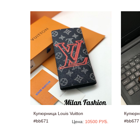
Купюрница Louis Vuitton
Купюрни
#bb671
#bb677
Цена:
10500 РУБ.