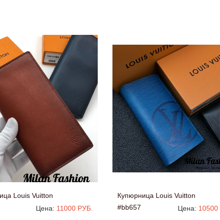
ца Louis Vuitton
Купюрница Louis Vuitton
#bb657
Цена:
11000 РУБ.
Цена:
10500