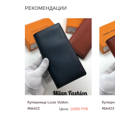
РЕКОМЕНДАЦИИ
Купюрница Louis Vuitton
Купюрни
#bb422
#bb423
Цена:
11000 РУБ.