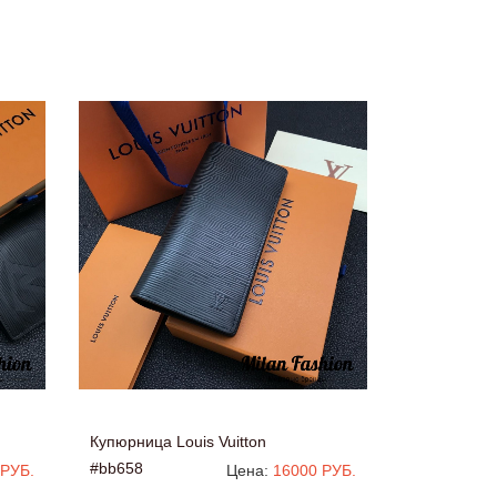
Купюрница Louis Vuitton
#bb658
 РУБ.
Цена:
16000 РУБ.