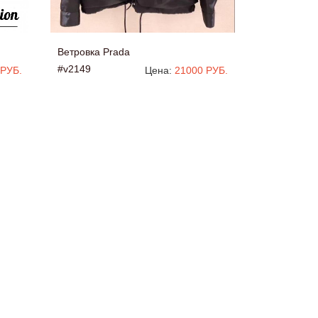
Ветровка Prada
#v2149
 РУБ.
Цена:
21000 РУБ.