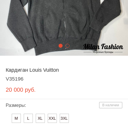
Кардиган Louis Vuitton
V35196
20 000
руб.
Размеры:
В наличии
M
L
XL
XXL
3XL