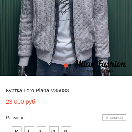
Куртка Loro Piana
V35083
23 000
руб.
Размеры:
В наличии
M
L
XL
XXL
3XL