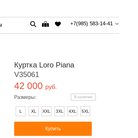
+7(985) 583-14-41
Ы
Куртка Loro Piana
V35061
42 000
руб.
Размеры:
В наличии
L
XL
XXL
3XL
4XL
5XL
Купить