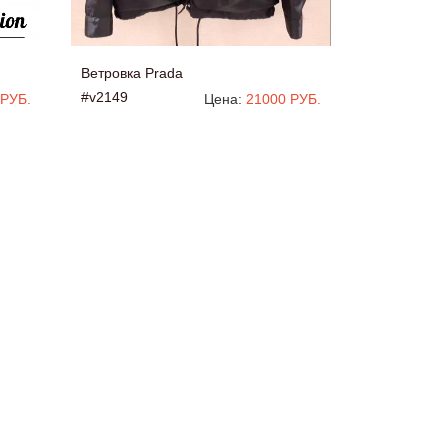
Ветровка Prada
#v2149
 РУБ.
Цена:
21000 РУБ.