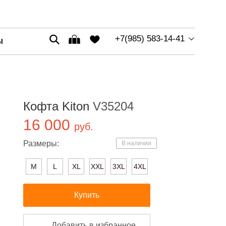
+7(985) 583-14-41
Ы
Кофта Kiton
V35204
16 000
руб.
Размеры:
В наличии
M
L
XL
XXL
3XL
4XL
Купить
Добавить в избранное