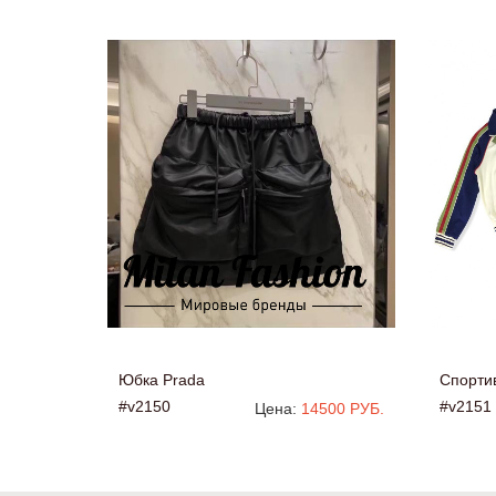
Юбка Prada
Спорти
#v2150
#v2151
Цена:
14500 РУБ.