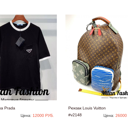
ка Prada
Рюкзак Louis Vuitton
#v2148
Цена:
12000 РУБ.
Цена:
26000