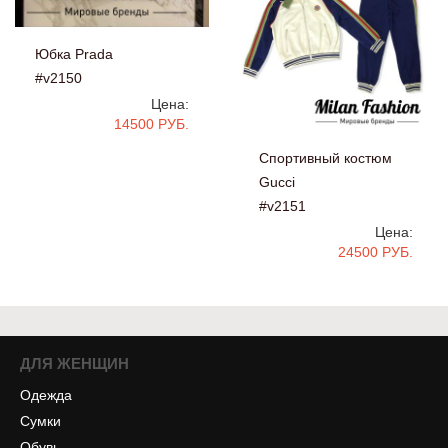
Юбка Prada
#v2150
Цена:
14500 РУБ.
Спортивный костюм
Gucci
#v2151
Цена:
24500 РУБ.
ДЛЯ ЖЕНЩИН
Одежда
Сумки
Обувь