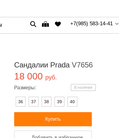
+7(985) 583-14-41
Ы
Сандалии Prada
V7656
18 000
руб.
Размеры:
В наличии
36
37
38
39
40
Купить
Добавить в избранное