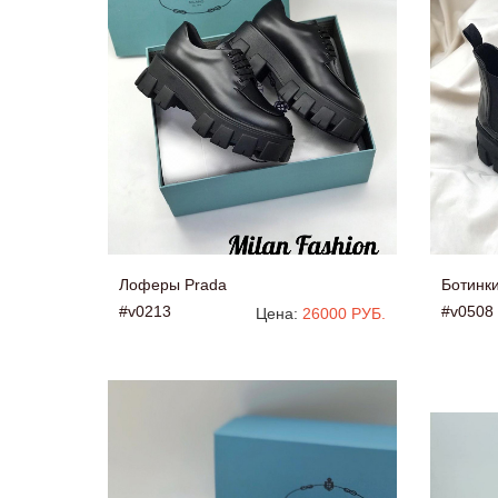
Лоферы Prada
Ботинк
#v0213
#v0508
Цена:
26000 РУБ.