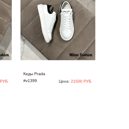
Кеды Prada
#v1399
 РУБ.
Цена:
21500 РУБ.