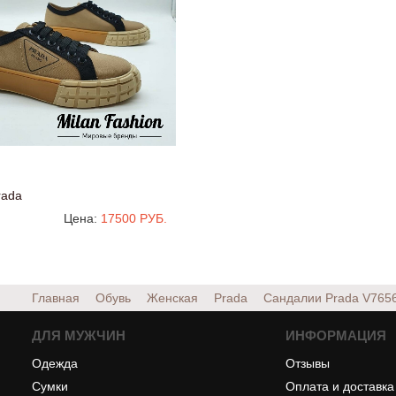
rada
Цена:
17500 РУБ.
Главная
Обувь
Женская
Prada
Сандалии Prada
V765
ДЛЯ МУЖЧИН
ИНФОРМАЦИЯ
Одежда
Отзывы
Сумки
Оплата и доставка