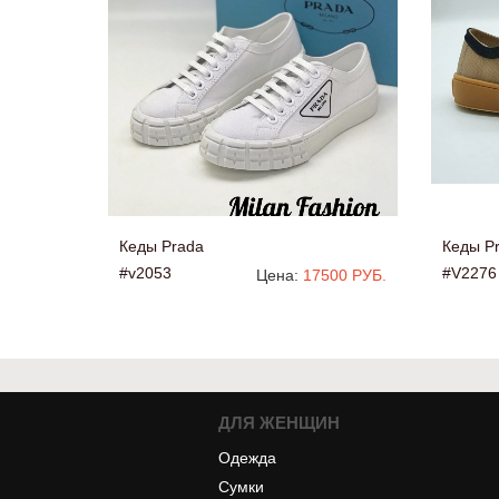
Кеды Prada
Кеды P
#v2053
#V2276
Цена:
17500 РУБ.
ДЛЯ ЖЕНЩИН
Одежда
Сумки