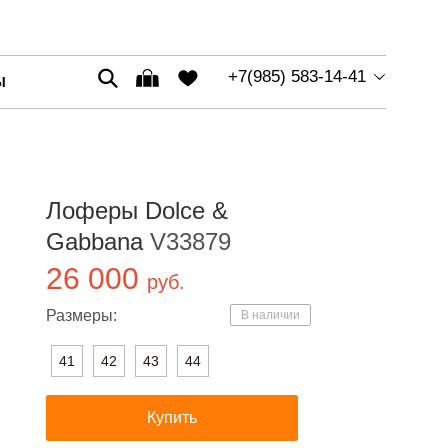
+7(985) 583-14-41
Ы
Лоферы Dolce &
Gabbana
V33879
26 000
руб.
Размеры:
В наличии
41
42
43
44
Купить