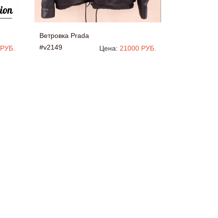
Ветровка Prada
#v2149
 РУБ.
Цена:
21000 РУБ.