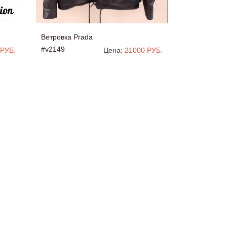
Ветровка Prada
#v2149
 РУБ.
Цена:
21000 РУБ.