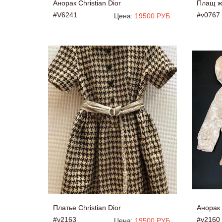
Анорак Christian Dior
Плащ же
#V6241
#v0767
Цена:
19500 РУБ.
Платье Christian Dior
Анорак 
#v2163
#v2160
Цена:
19500 РУБ.