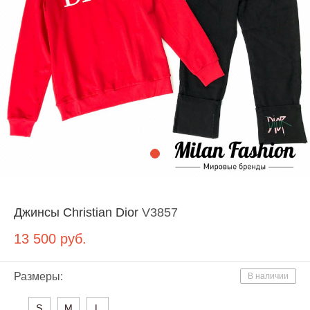
Джинсы Christian Dior
V3857
13 500
руб.
Размеры:
В наличии
S
M
L