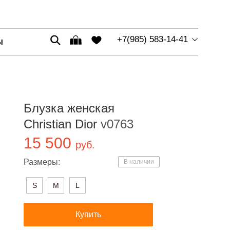
+7(985) 583-14-41
Ы
Блузка женская
Christian Dior
v0763
15 500
руб.
Размеры:
В наличии
S
M
L
Купить