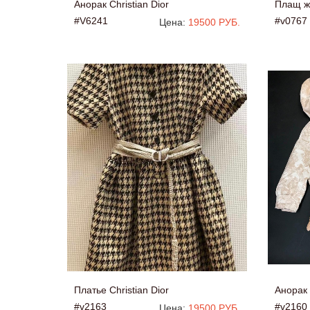
Анорак Christian Dior
Плащ же
#V6241
#v0767
Цена:
19500 РУБ.
Платье Christian Dior
Анорак 
#v2163
#v2160
Цена:
19500 РУБ.