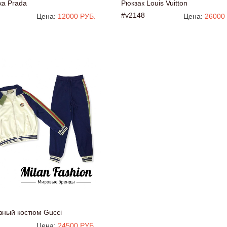
ка Prada
Рюкзак Louis Vuitton
#v2148
Цена:
12000 РУБ.
Цена:
26000
вный костюм Gucci
Цена:
24500 РУБ.