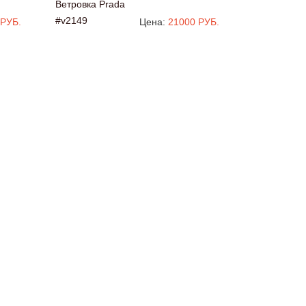
Ветровка Prada
#v2149
 РУБ.
Цена:
21000 РУБ.