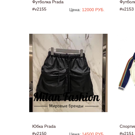
Футболка Prada
Футбол
#v2155
#v2153
Цена:
12000 РУБ.
Юбка Prada
Спорти
#v2150
#v2151
Цена:
14500 РУБ.