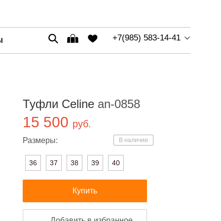
+7(985) 583-14-41
Ы
Туфли Celine
an-0858
15 500
руб.
Размеры:
В наличии
36
37
38
39
40
Купить
Добавить в избранное