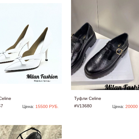
eline
Туфли Celine
57
#V13680
Цена:
15500 РУБ.
Цена:
20000