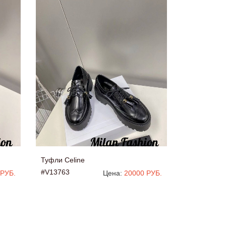
Туфли Celine
#V13763
 РУБ.
Цена:
20000 РУБ.