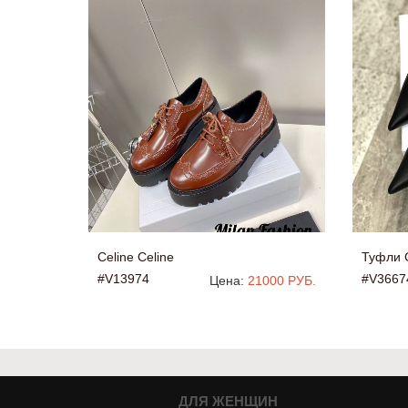
Celine Celine
Туфли C
#V13974
#V3667
Цена:
21000 РУБ.
ДЛЯ ЖЕНЩИН