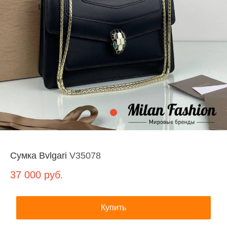
Сумка Bvlgari
V35078
37 000
руб.
Купить