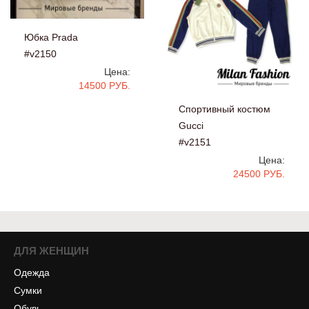
Юбка Prada
#v2150
Цена:
14500 РУБ.
Спортивный костюм
Gucci
#v2151
Цена:
24500 РУБ.
ДЛЯ ЖЕНЩИН
Одежда
Сумки
Обувь