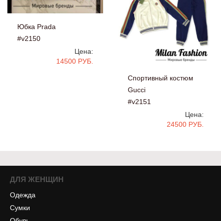
Юбка Prada
#v2150
Цена:
14500 РУБ.
Спортивный костюм
Gucci
#v2151
Цена:
24500 РУБ.
ДЛЯ ЖЕНЩИН
Одежда
Сумки
Обувь