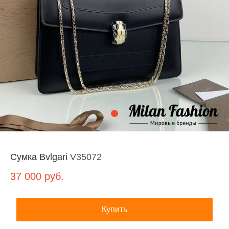
Сумка Bvlgari
V35072
37 000
руб.
Купить