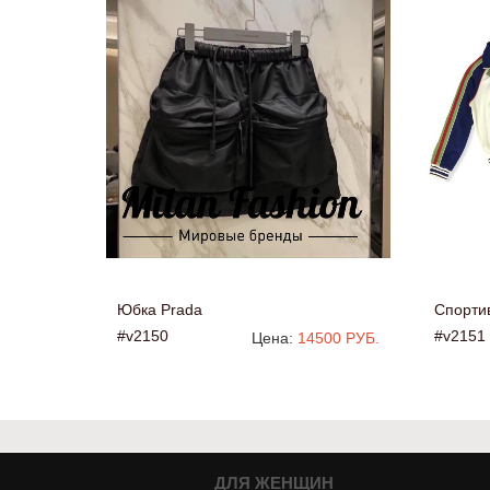
Юбка Prada
Спорти
#v2150
#v2151
Цена:
14500 РУБ.
ДЛЯ ЖЕНЩИН