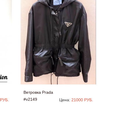
Ветровка Prada
#v2149
 РУБ.
Цена:
21000 РУБ.