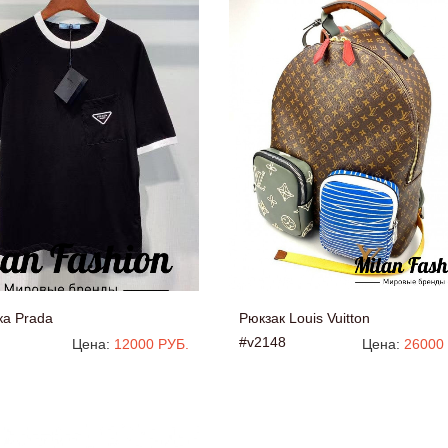
ка Prada
Рюкзак Louis Vuitton
#v2148
Цена:
12000 РУБ.
Цена:
26000