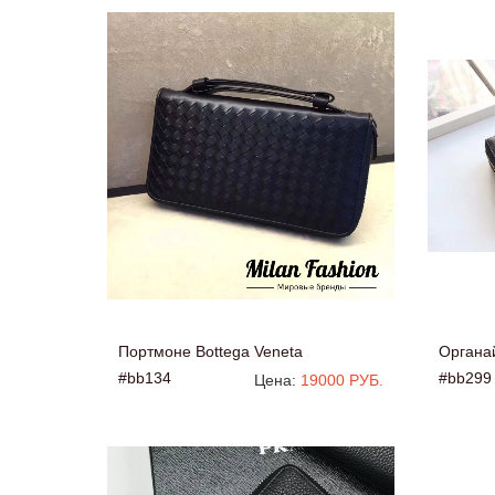
Портмоне Bottega Veneta
Органа
#bb134
#bb299
Цена:
19000 РУБ.