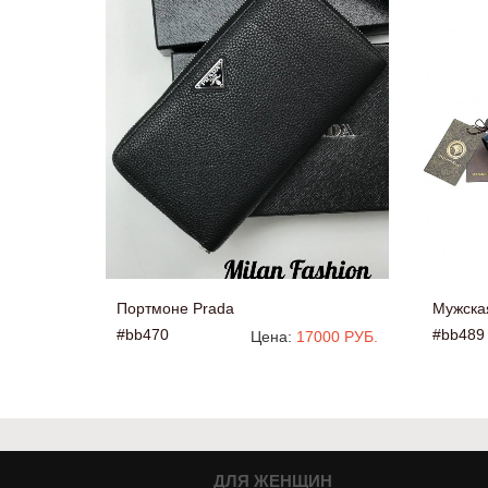
Портмоне Prada
Мужская
#bb470
#bb489
Цена:
17000 РУБ.
ДЛЯ ЖЕНЩИН